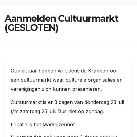
Jaarlijkse
evenementen
Aanmelden Cultuurmarkt
Kunst
en
(GESLOTEN)
cultuur
Stadswandelingen
Natuur
Ook dit jaar hebben wij tijdens de Krabbenfoor
Openbare
een cultuurmarkt waar culturele organisaties en
kunst
verenigingen zich kunnen presenteren.
Monumenten
Cultuurmarkt is er 3 dagen van donderdag 23 juli
Slag
t/m zaterdag 25 juli. Dus niet op zondag.
om de
Schelde
Locatie is het Markiezenhof.
Parkeren