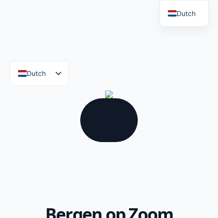
Dutch
Dutch
Bergen op Zoom