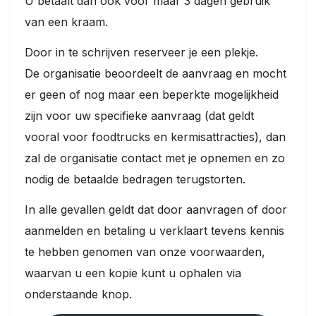
U betaalt dan ook voor maar 3 dagen gebruik
van een kraam.
Hier
kunt
Door in te schrijven reserveer je een plekje.
u
naar
De organisatie beoordeelt de aanvraag en mocht
Toilet
er geen of nog maar een beperkte mogelijkheid
Meer
zijn voor uw specifieke aanvraag (dat geldt
opties..
klik op
vooral voor foodtrucks en kermisattracties), dan
blokken
zal de organisatie contact met je opnemen en zo
nodig de betaalde bedragen terugstorten.
In alle gevallen geldt dat door aanvragen of door
aanmelden en betaling u verklaart tevens kennis
te hebben genomen van onze voorwaarden,
waarvan u een kopie kunt u ophalen via
onderstaande knop.